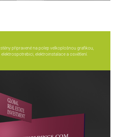
těny připravené na polep velkoplošnou grafikou,
ektrospotrebici, elektroinstalace a osvětlení.