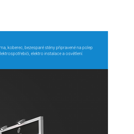
a, koberec, bezesparé stěny připravené na polep
ktrospotřebiči, elektro instalace a osvětlení.