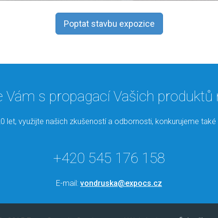
Poptat stavbu expozice
ám s propagací Vašich produktů n
0 let, využijte našich zkušeností a odbornosti, konkurujeme ta
+420 545 176 158
E-mail:
vondruska@expocs.cz