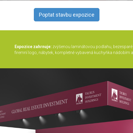
Poptat stavbu expozice
Expozice zahrnuje:
zvýšenou laminátovou podlahu, bezesparé s
firemní logo, nábytek, kompletně vybavená kuchyňka nádobím a el