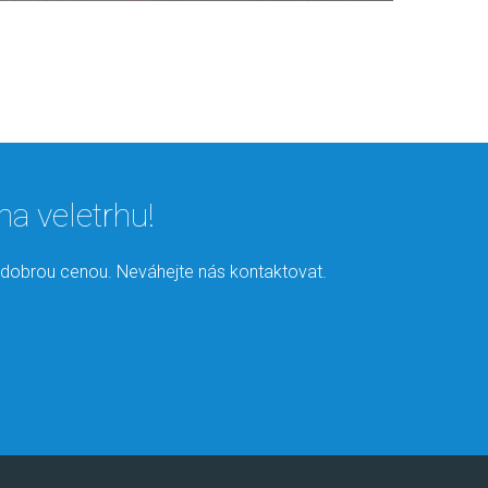
a veletrhu!
ké dobrou cenou. Neváhejte nás kontaktovat.