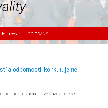
electronica
LOGITRANS
ostí a odbornosti, konkurujeme
xpozice pro začínající vystavovatele až