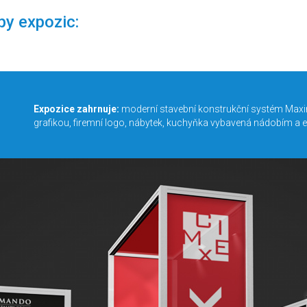
py expozic:
Expozice zahrnuje:
moderní stavební konstrukční systém Maxim
grafikou, firemní logo, nábytek, kuchyňka vybavená nádobím a ele