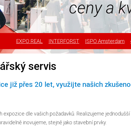
EXPO REAL
INTERFORST
ISPO Amsterdam
ářský servis
e již přes 20 let, využijte našich zkušen
 expozice dle vašich požadavků. Realizujeme jednodušší e
avidelně inovujeme, stejně jako stavební prvky.