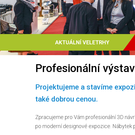
AKTUÁLNÍ VELETRHY
Profesionální výstav
Projektujeme a stavíme expozic
také dobrou cenou.
Zpracujeme pro Vám profesionální 3D návrh
po moderní designové expozice. Nábytek pr