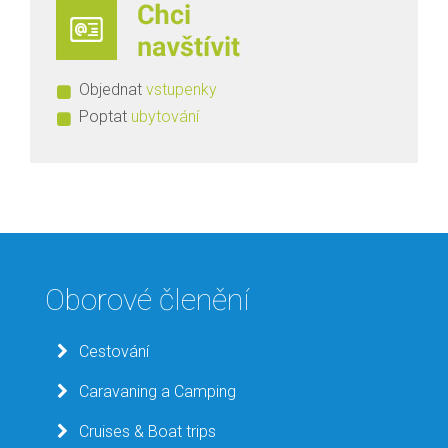
Objednat
vstupenky
Poptat
ubytování
Oborové členění
Cestování
Caravaning a Camping
Cruises & Boat trips