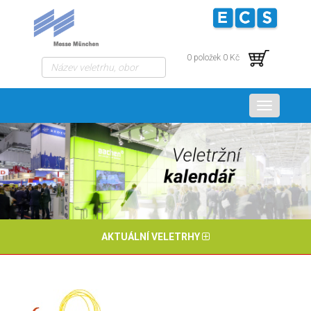
0 položek 0 Kč
Menu
AKTUÁLNÍ VELETRHY