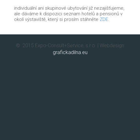
individuální ani skupinové ubytování již nezajišťujeme,
ale dáváme k dispozici seznam hotelů a pensionů v
okolí výstaviště, který si prosím stáhněte
ZDE
.
© 2015 Expo-Consult+Service, s.r.o. | Webdesign
grafickadilna.eu