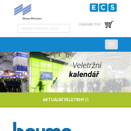
0 položek 0 Kč
Menu
AKTUÁLNÍ VELETRHY