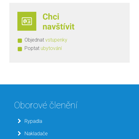
Objednat
vstupenky
Poptat
ubytování
Oborové členění
Rypadla
Nakladače