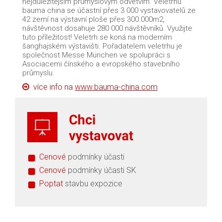
nejdůležitějším průmyslovým odvětvím. Veletrhu
bauma china se účastní přes 3 000 vystavovatelů ze
42 zemí na výstavní ploše přes 300.000m2,
návštěvnost dosahuje 280 000 návštěvníků. Využijte
tuto příležitost! Veletrh se koná na moderním
šanghajském výstavišti. Pořadatelem veletrhu je
společnost Messe München ve spolupráci s
Asociacemi čínského a evropského stavebního
průmyslu.
více info na
www.bauma-china.com
Cenové
podmínky účasti
Cenové
podmínky účasti SK
Poptat
stavbu expozice