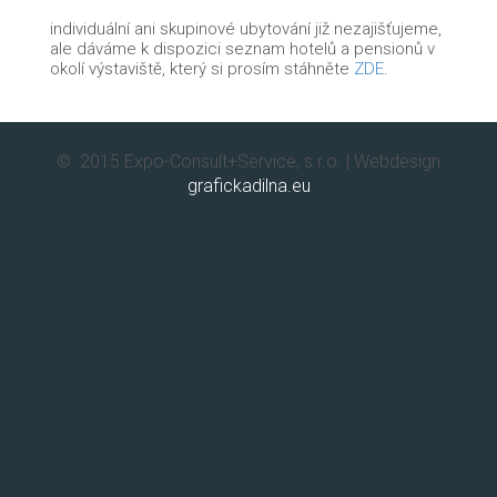
individuální ani skupinové ubytování již nezajišťujeme,
ale dáváme k dispozici seznam hotelů a pensionů v
okolí výstaviště, který si prosím stáhněte
ZDE
.
© 2015 Expo-Consult+Service, s.r.o. | Webdesign
grafickadilna.eu