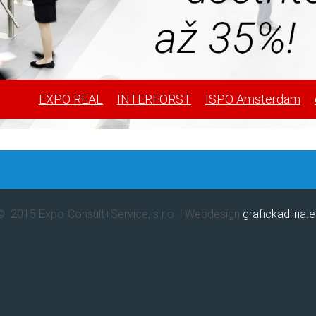
EXPO REAL
INTERFORST
ISPO Amsterdam
© 2015 Expo-Consult+Service, s.r.o. | Webdesign
grafickadilna.e