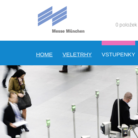
0 položek
HOME
VELETRHY
VSTUPENKY